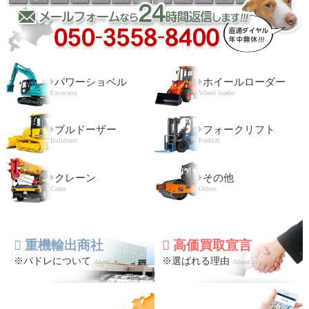
パワーショベル
ホイールローダー
Excavator
Wheel loader
ブルドーザー
フォークリフト
Bulldozer
Forklift
クレーン
その他
Crane
Others
重機輸出商社
高価買取宣言
※パドレについて
※選ばれる理由
About us
About us