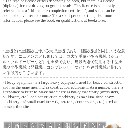
The type of license differs depending on each, but there is a license
(diploma) for not driving on general roads. This license is commonly
referred to as a “skill course completion certificate”, and some can be
obtained only after the course (for a short period of time). For more
information, please see the book on qualifications at bookstores.
重機とは重建設に用いる大型重機であり、建設機械と同じような意
味です。ニュアンスとしましては、巨大で重量がある機械（ショベ
ル・ブルドーザーなど）を重機であり、建設現場で使用する中型重
機や小型機械（発電機・コンプレッサーなど）を建設機械と指して
いる傾向がございます。
Heavy equipment is a large heavy equipment used for heavy construction,
and has the same meaning as construction equipment. As a nuance, there is
a tendency to refer to heavy machinery as heavy machinery (excavators,
bulldozers, etc.), and construction machinery as medium-sized heavy
machinery and small machinery (generators, compressors, etc.) used at
construction sites.