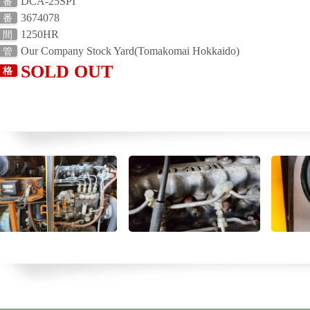
DCA-25SPI
 番
3674078
 番
1250HR
 間
Our Company Stock Yard(Tomakomai Hokkaido)
 管
SOLD OUT
 格