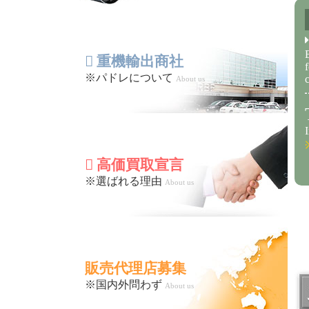
重機輸出商社
※パドレについて
About us
高価買取宣言
※選ばれる理由
About us
販売代理店募集
※国内外問わず
About us