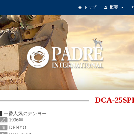
トップ
概要
DCA-25SP
一番人気のデンヨー
日
1996年
 式
DENYO
 造