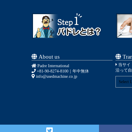
About us
Tran
当サイ
Padre International
沿って自
+81-90-8274-8100
｜年中無休
info@usedmachine.co.jp
Select 