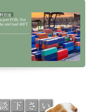
料別途
ma port FOB, Not
ake and load 40FT