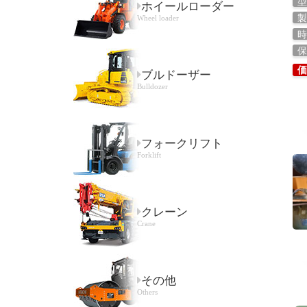
型
ホイールローダー
製
Wheel loader
時
保
価
ブルドーザー
Bulldozer
フォークリフト
Forklift
クレーン
Crane
その他
Others