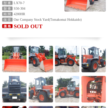
LX70-7
型 番
S50-304
製 番
4200HR
時 間
Our Company Stock Yard(Tomakomai Hokkaido)
保 管
SOLD OUT
価 格