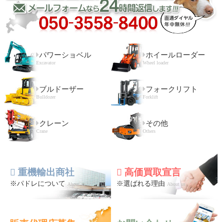
パワーショベル
ホイールローダー
Excavator
Wheel loader
ブルドーザー
フォークリフト
Bulldozer
Forklift
クレーン
その他
Crane
Others
重機輸出商社
高価買取宣言
※パドレについて
※選ばれる理由
About us
About us