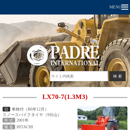
MENU
LX70-7(1.3M3)
車検付（R6年12月）
日
スノースパイクタイヤ（9分山）
2001年
年 式
HITACHI
製 造