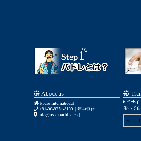
About us
Tran
当サイ
Padre International
沿って自
+81-90-8274-8100
｜年中無休
info@usedmachine.co.jp
Select 