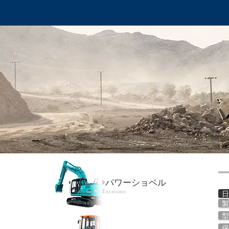
パワーショベル
Excavator
製
型
保