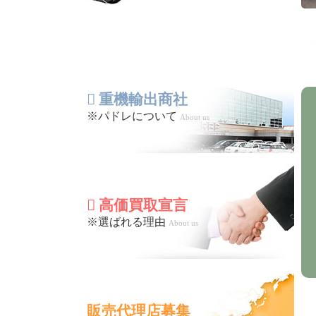
重機輸出商社
※パドレについて
About us
高価買取宣言
※選ばれる理由
About us
販売代理店募集