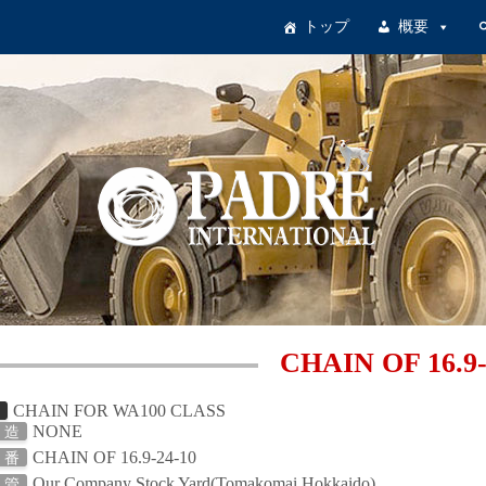
トップ
概要
CHAIN OF 16.9-
CHAIN FOR WA100 CLASS
日
NONE
 造
CHAIN OF 16.9-24-10
 番
Our Company Stock Yard(Tomakomai Hokkaido)
 管