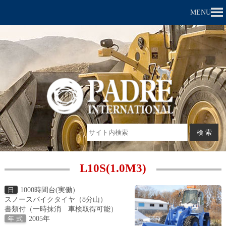
MENU
L10S(1.0M3)
1000時間台(実働）
日
スノースパイクタイヤ（8分山）
書類付（一時抹消 車検取得可能）
2005年
年 式