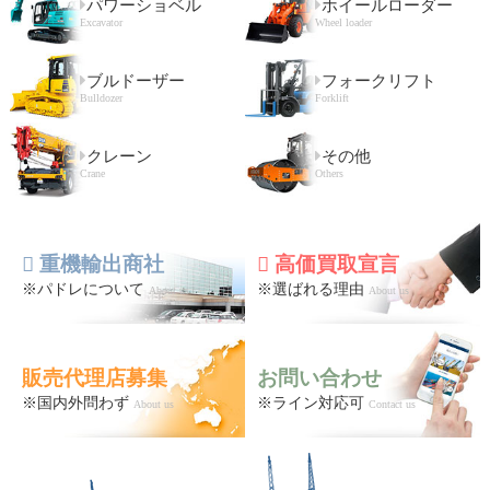
パワーショベル
ホイールローダー
Excavator
Wheel loader
ブルドーザー
フォークリフト
Bulldozer
Forklift
クレーン
その他
Crane
Others
重機輸出商社
高価買取宣言
※パドレについて
※選ばれる理由
About us
About us
販売代理店募集
お問い合わせ
※国内外問わず
※ライン対応可
About us
Contact us