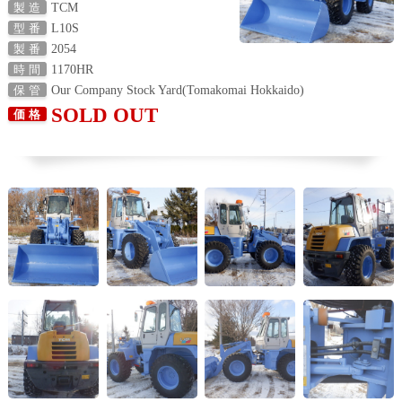
TCM
製 造
L10S
型 番
2054
製 番
1170HR
時 間
Our Company Stock Yard(Tomakomai Hokkaido)
保 管
SOLD OUT
価 格