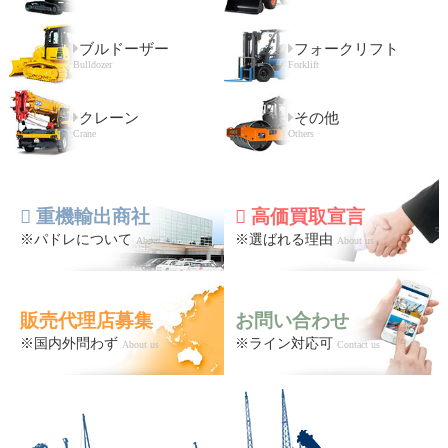
ブルドーザー
フォークリフト
Bulldozer
Forklift
クレーン
その他
Crane
Others
重機輸出商社
高価買取宣言
※パドレについて
※選ばれる理由
About us
About us
販売代理店募集
お問い合わせ
※国内外問わず
※ライン対応可
About us
Contact us