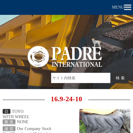
MENU
16.9-24-10
TOYO
日
WITH WHEEL
NONE
製 造
Our Company Stock
保 管