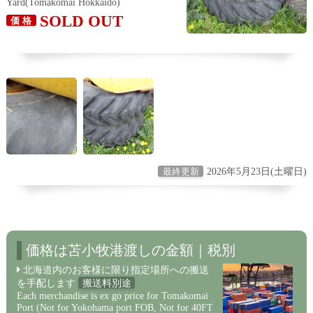
Yard(Tomakomai Hokkaido)
SOLD OUT
価 格
2026年5月23日(土曜日)
最終更新
価格は苫小牧港渡しの金額｜税別
北海道内のお客様に限り指定場所への搬送
を手配します
搬送料別途
Each merchandise is ex go price for Tomakomai
Port (Not for Yokohama port FOB, Not for 40FT