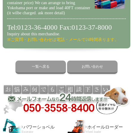
container price) We can arrange to bring
Yokohama port or make and load 40FT container
(it wilbe charged. ask more detail)
Tel:0123-36-4000 Fax:0123-37-8000
Inquiry about this merchandise.
※ご質問・お問い合わせは電話・メールで24時間承ります。
一覧へ戻る
お問い合わせ
パワーショベル
ホイールローダー
Excavator
Wheel loader