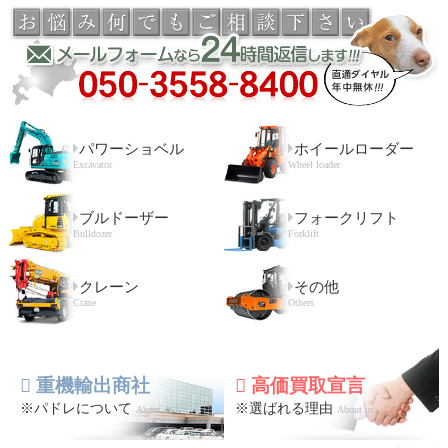
パワーショベル
ホイールローダー
Excavator
Wheel loader
ブルドーザー
フォークリフト
Bulldozer
Forklift
クレーン
その他
Crane
Others
重機輸出商社
高価買取宣言
※パドレについて
※選ばれる理由
About us
About us