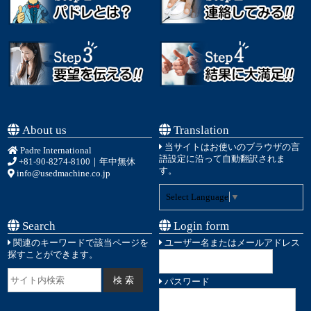
About us
Translation
当サイトはお使いのブラウザの言
Padre International
語設定に沿って自動翻訳されま
+81-90-8274-8100
｜年中無休
す。
info@usedmachine.co.jp
Select Language
▼
Search
Login form
関連のキーワードで該当ページを
ユーザー名またはメールアドレス
探すことができます。
パスワード