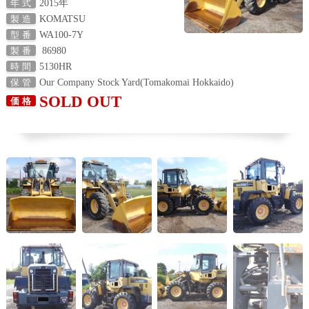
2015年
年 式
KOMATSU
製 造
WA100-7Y
型 番
86980
製 番
5130HR
時 間
Our Company Stock Yard(Tomakomai Hokkaido)
保 管
SOLD OUT
価 格