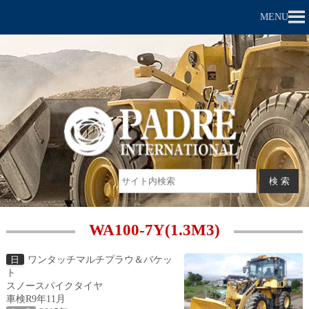
MENU
WA100-7Y(1.3M3)
ワンタッチマルチプラウ＆バケッ
日
ト
スノースパイクタイヤ
車検R9年11月