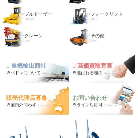
ブルドーザー
フォークリフト
Bulldozer
Forklift
クレーン
その他
Crane
Others
重機輸出商社
高価買取宣言
※パドレについて
※選ばれる理由
About us
About us
販売代理店募集
お問い合わせ
※国内外問わず
※ライン対応可
About us
Contact us