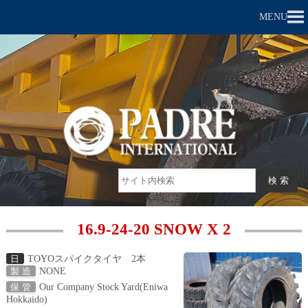
MENU
16.9-24-20 SNOW X 2
TOYOスパイクタイヤ 2本
日
NONE
製 造
Our Company Stock Yard(Eniwa
保 管
Hokkaido)