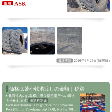
ASK
価 格
2026年6月28日(日曜日)
最終更新
価格は苫小牧港渡しの金額｜税別
北海道内のお客様に限り指定場所への搬送
を手配します
搬送料別途
Each merchandise is ex go price for Tomakomai
Port (Not for Yokohama port FOB, Not for 40FT