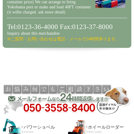
container price) We can arrange to bring
Yokohama port or make and load 40FT container
(it wilbe charged. ask more detail)
Tel:0123-36-4000 Fax:0123-37-8000
Inquiry about this merchandise.
※ご質問・お問い合わせは電話・メールで24時間承ります。
パワーショベル
ホイールローダー
Excavator
Wheel loader