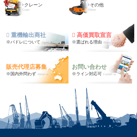
クレーン
その他
Crane
Others
重機輸出商社
高価買取宣言
※パドレについて
※選ばれる理由
About us
About us
販売代理店募集
お問い合わせ
※国内外問わず
※ライン対応可
About us
Contact us