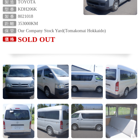
TOYOTA
製 造
KDH206K
型 番
8021018
製 番
353000KM
距 離
Our Company Stock Yard(Tomakomai Hokkaido)
保 管
SOLD OUT
価 格