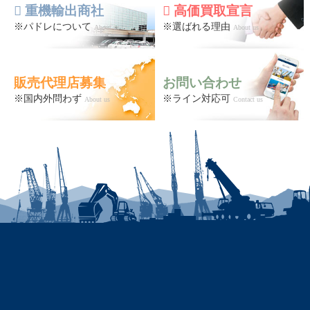
重機輸出商社
高価買取宣言
※パドレについて
※選ばれる理由
About us
About us
販売代理店募集
お問い合わせ
※国内外問わず
※ライン対応可
About us
Contact us