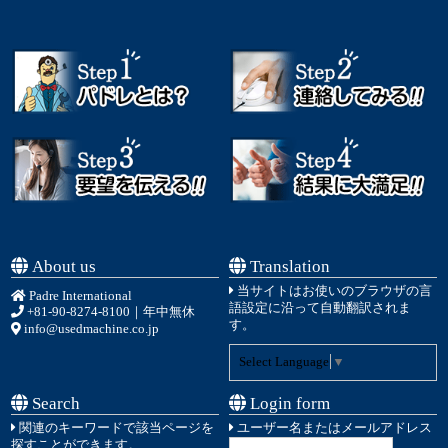
About us
Translation
当サイトはお使いのブラウザの言
Padre International
語設定に沿って自動翻訳されま
+81-90-8274-8100
｜年中無休
す。
info@usedmachine.co.jp
Select Language
▼
Search
Login form
関連のキーワードで該当ページを
ユーザー名またはメールアドレス
探すことができます。