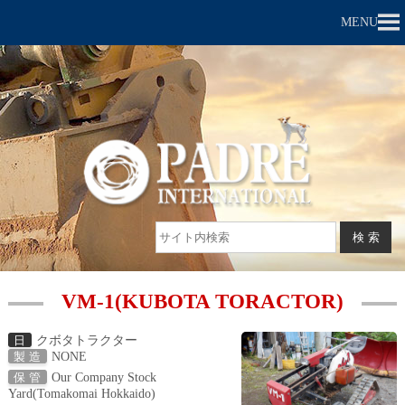
MENU
VM-1(KUBOTA TORACTOR)
クボタトラクター
日
NONE
製 造
Our Company Stock
保 管
Yard(Tomakomai Hokkaido)