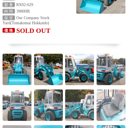
RX02-629
製 番
3980HR
時 間
Our Company Stock
保 管
Yard(Tomakomai Hokkaido)
SOLD OUT
価 格