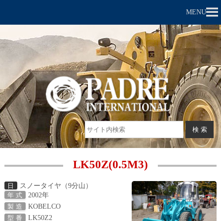
MENU
LK50Z(0.5M3)
スノータイヤ（9分山）
日
2002年
年 式
KOBELCO
製 造
LK50Z2
型 番