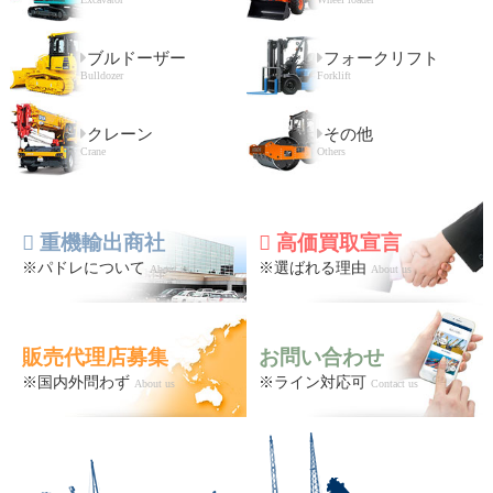
ブルドーザー
フォークリフト
Bulldozer
Forklift
クレーン
その他
Crane
Others
重機輸出商社
高価買取宣言
※パドレについて
※選ばれる理由
About us
About us
販売代理店募集
お問い合わせ
※国内外問わず
※ライン対応可
About us
Contact us