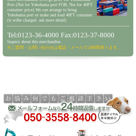
Port (Not for Yokohama port FOB, Not for 40FT
container price) We can arrange to bring
Yokohama port or make and load 40FT container
(it wilbe charged. ask more detail)
Tel:0123-36-4000 Fax:0123-37-8000
Inquiry about this merchandise.
※ご質問・お問い合わせは電話・メールで24時間承ります。