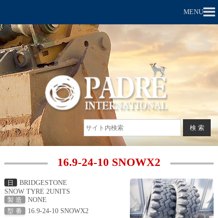
MENU
16.9-24-10 SNOWX2
BRIDGESTONE
日
SNOW TYRE 2UNITS
NONE
製 造
16.9-24-10 SNOWX2
型 番