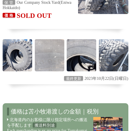
Our Company Stock Yard(Eniwa
保 管
Hokkaido)
SOLD OUT
価 格
2023年10月22日(日曜日)
最終更新
価格は苫小牧港渡しの金額｜税別
北海道内のお客様に限り指定場所への搬送
を手配します
搬送料別途
Each merchandise is ex go price for Tomakomai