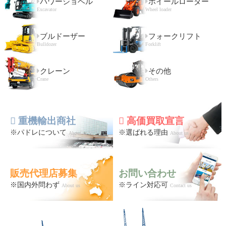
パワーショベル
ホイールローダー
Excavator
Wheel loader
ブルドーザー
フォークリフト
Bulldozer
Forklift
クレーン
その他
Crane
Others
重機輸出商社
高価買取宣言
※パドレについて
※選ばれる理由
About us
About us
販売代理店募集
お問い合わせ
※国内外問わず
※ライン対応可
About us
Contact us