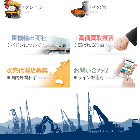
クレーン
その他
Crane
Others
重機輸出商社
高価買取宣言
※パドレについて
※選ばれる理由
About us
About us
販売代理店募集
お問い合わせ
※国内外問わず
※ライン対応可
About us
Contact us