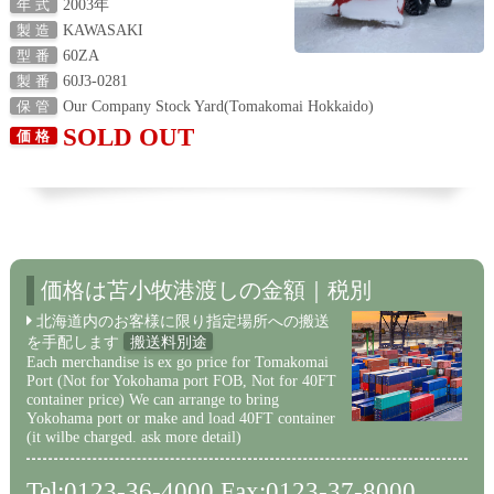
2003年
年 式
KAWASAKI
製 造
60ZA
型 番
60J3-0281
製 番
Our Company Stock Yard(Tomakomai Hokkaido)
保 管
SOLD OUT
価 格
価格は苫小牧港渡しの金額｜税別
北海道内のお客様に限り指定場所への搬送
を手配します
搬送料別途
Each merchandise is ex go price for Tomakomai
Port (Not for Yokohama port FOB, Not for 40FT
container price) We can arrange to bring
Yokohama port or make and load 40FT container
(it wilbe charged. ask more detail)
Tel:0123-36-4000 Fax:0123-37-8000